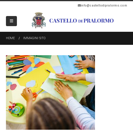
info@castellodipralormo.com
HOME
IMMAGINI SITO