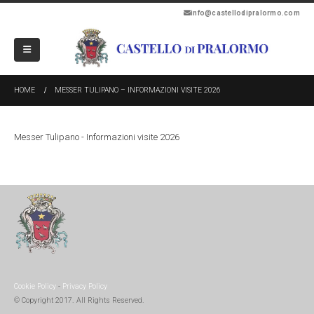
info@castellodipralormo.com
HOME
MESSER TULIPANO – INFORMAZIONI VISITE 2026
Messer Tulipano - Informazioni visite 2026
Cookie Policy
-
Privacy Policy
© Copyright 2017. All Rights Reserved.