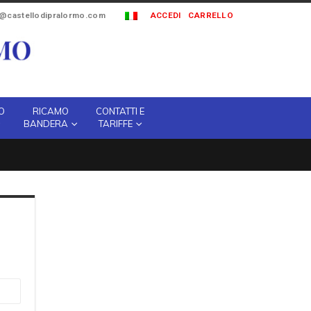
o@castellodipralormo.com
ACCEDI
CARRELLO
O
RICAMO
CONTATTI E
BANDERA
TARIFFE