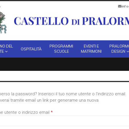
inf
INO DEL
PROGRAMMI
EVENTI E
PRALORM
OSPITALITÀ
TE
SCUOLE
MATRIMONI
DESIGN
perso la password? Inserisci il tuo nome utente o l'indirizzo email.
verai tramite email un link per generarne una nuova.
Richiesto
 utente o indirizzo email
*