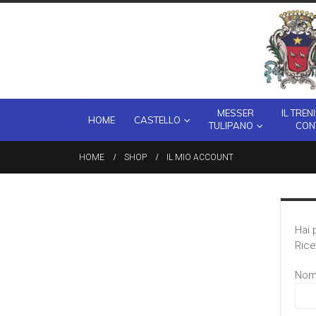
MESSER
IL TREN
HOME
CASTELLO
TULIPANO
CON
HOME
SHOP
IL MIO ACCOUNT
Hai 
Rice
Nome