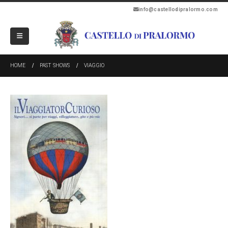
info@castellodipralormo.com
HOME
PAST SHOWS
VIAGGIO