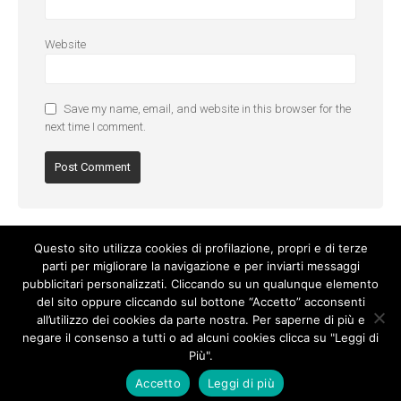
Website
Save my name, email, and website in this browser for the
next time I comment.
Questo sito utilizza cookies di profilazione, propri e di terze
parti per migliorare la navigazione e per inviarti messaggi
pubblicitari personalizzati. Cliccando su un qualunque elemento
del sito oppure cliccando sul bottone “Accetto” acconsenti
all’utilizzo dei cookies da parte nostra. Per saperne di più e
negare il consenso a tutti o ad alcuni cookies clicca su "Leggi di
Più".
Cookie Policy
-
Privacy Policy
Accetto
Leggi di più
© Copyright 2017. All Rights Reserved.