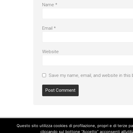
Name
*
Email
*
Website
Save my name, email, and website in this 
Questo sito utilizza cookies di profilazione, propri e di terze 
cliccando sul bottone “Accetto” acconsenti all’util