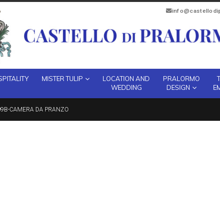
info@castellod
PITALITY
MISTER TULIP
LOCATION AND
PRALORMO
WEDDING
DESIGN
E
09B-CAMERA DA PRANZO