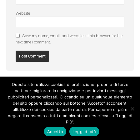
Website
Save my name, email, and website in this browser for the
next time I comment.
Questo sito utilizza cookies di profilazione, propri e di terze
parti per migliorare la navigazione e per inviarti messaggi
pubblicitari personalizzati. Cliccando su un qualunque elemento
del sito oppure cliccando sul bottone “Accetto” acconsenti
all’utilizzo dei cookies da parte nostra. Per saperne di più e
negare il consenso a tutti o ad alcuni cookies clicca su "Leggi di
Più".
Cookie Policy
-
Privacy Policy
Accetto
Leggi di più
© Copyright 2017. All Rights Reserved.