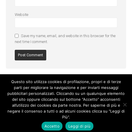
Website
Save my name, email, and website in this browser for the
next time I comment.
Questo sito utilizza cookies di profilazione, propri e di terze
parti per migliorare la navigazione e per inviarti messaggi
pubblicitari personalizzati. Cliccando su un qualunque elemento
del sito oppure cliccando sul bottone “Accetto” acconsenti
all’utilizzo dei cookies da parte nostra. Per saperne di più e
negare il consenso a tutti o ad alcuni cookies clicca su "Leggi di
Più".
Cookie Policy
-
Privacy Policy
Accetto
Leggi di più
© Copyright 2017. All Rights Reserved.