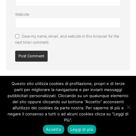
Website
Save my name, email, and website in this browser for the
next time I comment.
Questo sito utilizza cookies di profilazione, propri e di terze
parti per migliorare la navigazione e per inviarti messaggi
pubblicitari personalizzati. Cliccando su un qualunque elemento
del sito oppure cliccando sul bottone “Accetto” acconsenti
all’utilizzo dei cookies da parte nostra. Per saperne di più e
negare il consenso a tutti o ad alcuni cookies clicca su "Leggi di
Più".
Cookie Policy
-
Privacy Policy
Accetto
Leggi di più
© Copyright 2017. All Rights Reserved.