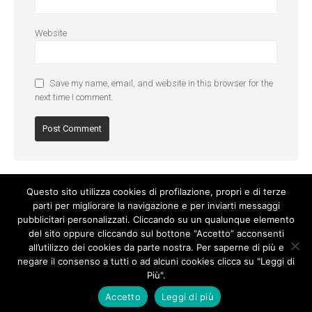
Website
Save my name, email, and website in this browser for the
next time I comment.
Questo sito utilizza cookies di profilazione, propri e di terze
parti per migliorare la navigazione e per inviarti messaggi
pubblicitari personalizzati. Cliccando su un qualunque elemento
del sito oppure cliccando sul bottone “Accetto” acconsenti
all’utilizzo dei cookies da parte nostra. Per saperne di più e
negare il consenso a tutti o ad alcuni cookies clicca su "Leggi di
Più".
Cookie Policy
-
Privacy Policy
Accetto
Leggi di più
© Copyright 2017. All Rights Reserved.