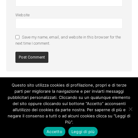
Website
Save my name, email, and website in this browser for the
next time I comment.
Questo sito utilizza cookies di profilazione, propri e di terze
parti per migliorare la navigazione e per inviarti messaggi
pubblicitari personalizzati. Cliccando su un qualunque elemento
del sito oppure cliccando sul bottone “Accetto” acconsenti
all’utilizzo dei cookies da parte nostra. Per saperne di più e
negare il consenso a tutti o ad alcuni cookies clicca su "Leggi di
Più".
Cookie Policy
-
Privacy Policy
Accetto
Leggi di più
© Copyright 2017. All Rights Reserved.