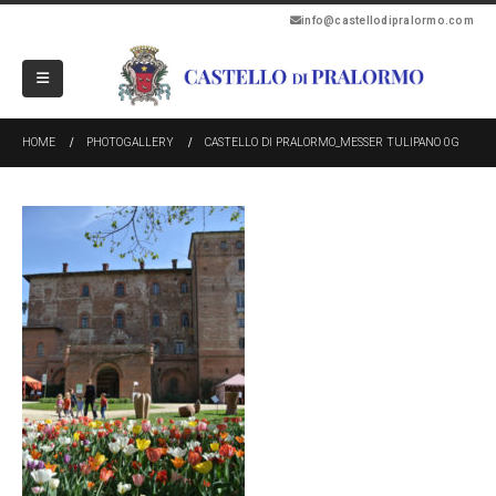
info@castellodipralormo.com
HOME
PHOTOGALLERY
CASTELLO DI PRALORMO_MESSER TULIPANO 0G