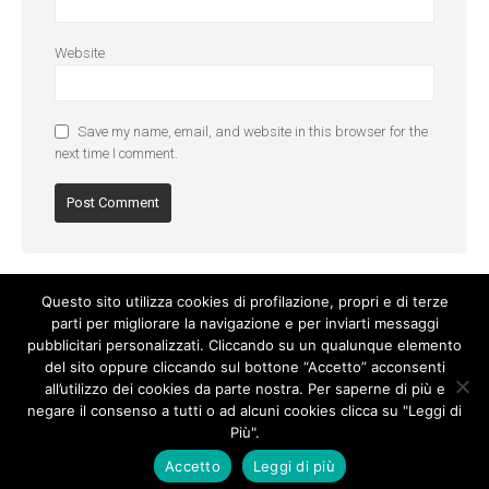
Website
Save my name, email, and website in this browser for the
next time I comment.
Questo sito utilizza cookies di profilazione, propri e di terze
parti per migliorare la navigazione e per inviarti messaggi
pubblicitari personalizzati. Cliccando su un qualunque elemento
del sito oppure cliccando sul bottone “Accetto” acconsenti
all’utilizzo dei cookies da parte nostra. Per saperne di più e
negare il consenso a tutti o ad alcuni cookies clicca su "Leggi di
Più".
Cookie Policy
-
Privacy Policy
Accetto
Leggi di più
© Copyright 2017. All Rights Reserved.