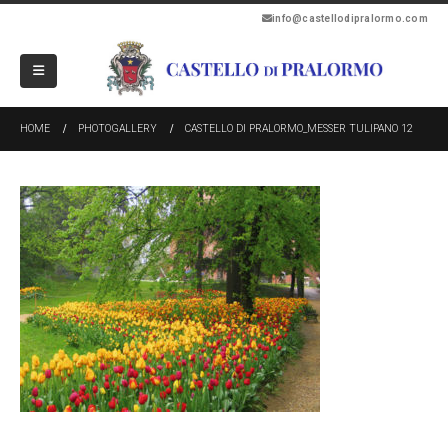
info@castellodipralormo.com
HOME
PHOTOGALLERY
CASTELLO DI PRALORMO_MESSER TULIPANO 12