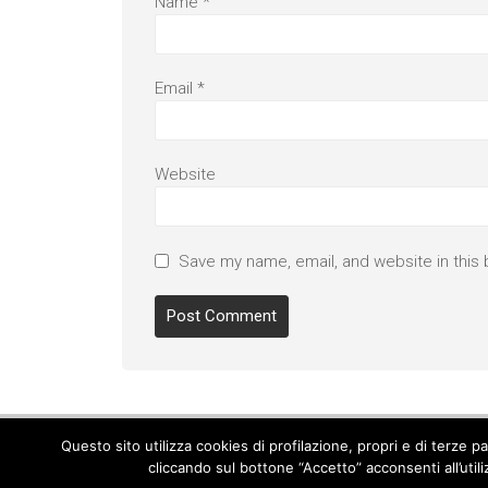
Name
*
Email
*
Website
Save my name, email, and website in this 
Questo sito utilizza cookies di profilazione, propri e di terze 
cliccando sul bottone “Accetto” acconsenti all’util