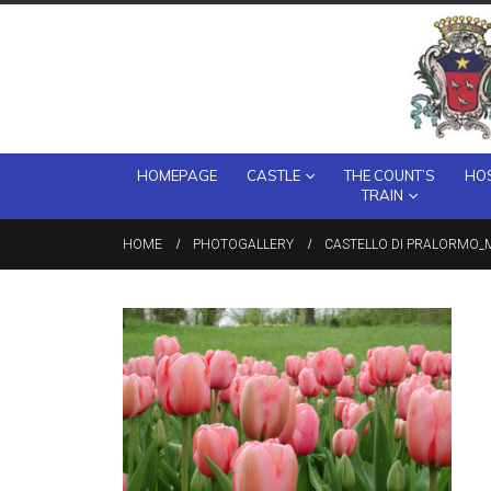
HOMEPAGE
CASTLE
THE COUNT’S
HOS
TRAIN
HOME
PHOTOGALLERY
CASTELLO DI PRALORMO_M