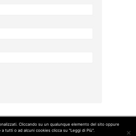
ersonalizzati. Cliccando su un qualunque elemento del sito oppure
Cookie Policy
-
Privacy Policy
 tutti o ad alcuni cookies clicca su "Leggi di Più".
© Copyright 2017. All Rights Reserved.