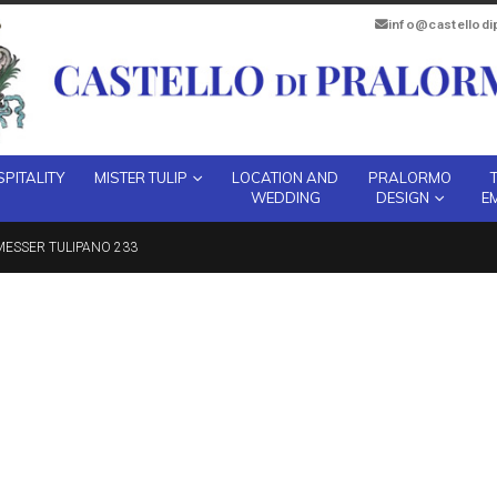
info@castellod
PITALITY
MISTER TULIP
LOCATION AND
PRALORMO
WEDDING
DESIGN
E
ESSER TULIPANO 233