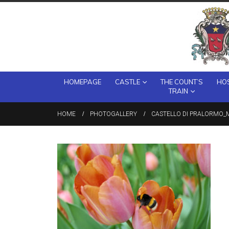
HOMEPAGE
CASTLE
THE COUNT’S
HOS
TRAIN
HOME
PHOTOGALLERY
CASTELLO DI PRALORMO_M