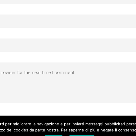
browser for the next time I comment.
parti per migliorare la navigazione e per inviarti messaggi pubblicitari p
izzo dei cookies da parte nostra. Per saperne di più e negare il consenso a