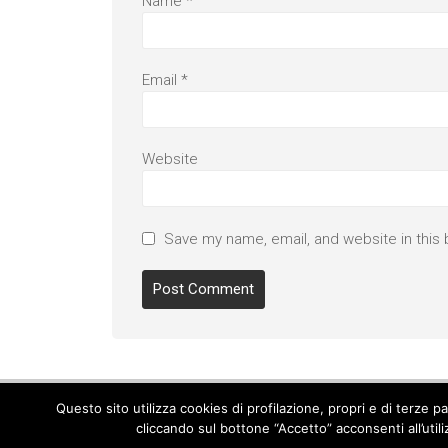
Name
*
Email
*
Website
Save my name, email, and website in this 
Questo sito utilizza cookies di profilazione, propri e di terze 
cliccando sul bottone “Accetto” acconsenti all’util