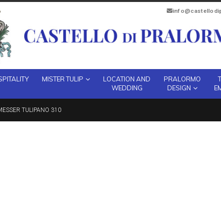
info@castellod
PITALITY
MISTER TULIP
LOCATION AND
PRALORMO
WEDDING
DESIGN
E
ESSER TULIPANO 310