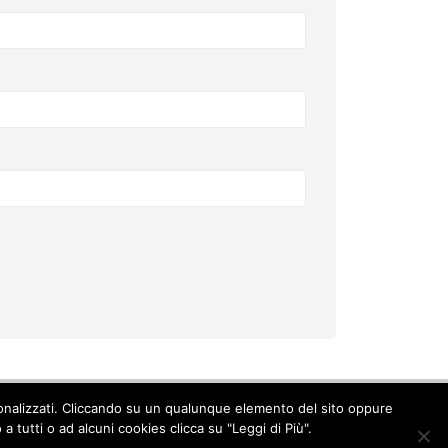
ersonalizzati. Cliccando su un qualunque elemento del sito oppure
Cookie Policy
-
Privacy Policy
 tutti o ad alcuni cookies clicca su "Leggi di Più".
© Copyright 2017. All Rights Reserved.