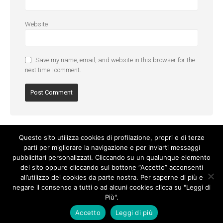
Website
Save my name, email, and website in this browser for the
next time I comment.
Questo sito utilizza cookies di profilazione, propri e di terze
parti per migliorare la navigazione e per inviarti messaggi
pubblicitari personalizzati. Cliccando su un qualunque elemento
del sito oppure cliccando sul bottone “Accetto” acconsenti
all’utilizzo dei cookies da parte nostra. Per saperne di più e
negare il consenso a tutti o ad alcuni cookies clicca su "Leggi di
Più".
Cookie Policy
-
Privacy Policy
Accetto
Leggi di più
© Copyright 2017. All Rights Reserved.