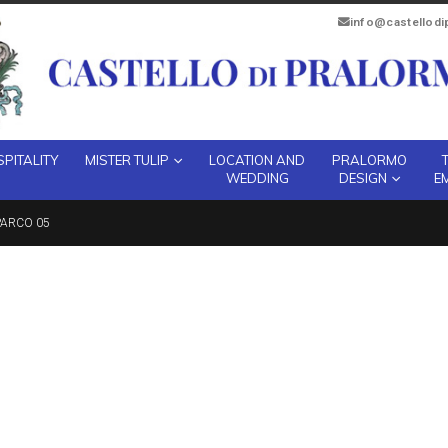
info@castellod
PITALITY
MISTER TULIP
LOCATION AND
PRALORMO
WEDDING
DESIGN
E
PARCO 05