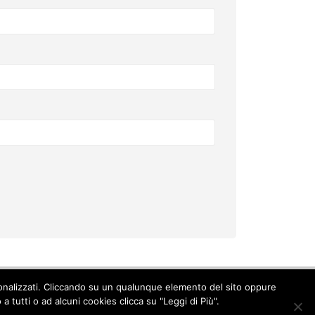
ersonalizzati. Cliccando su un qualunque elemento del sito oppure
Cookie Policy
-
Privacy Policy
 tutti o ad alcuni cookies clicca su "Leggi di Più".
© Copyright 2017. All Rights Reserved.