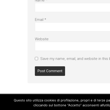
Name
*
Email
*
Website
Save my name, email, and website in this 
Questo sito utilizza cookies di profilazione, propri e di terze 
cliccando sul bottone “Accetto” acconsenti all’util