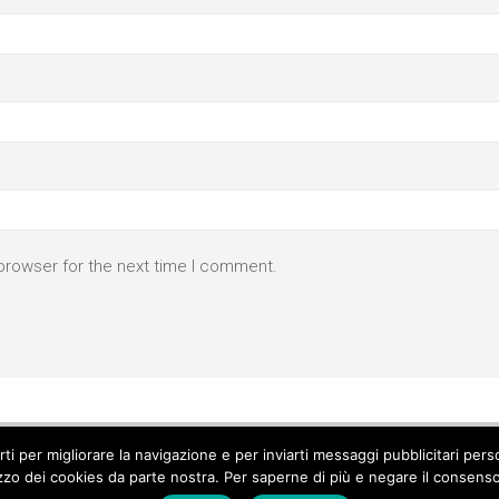
browser for the next time I comment.
parti per migliorare la navigazione e per inviarti messaggi pubblicitari p
izzo dei cookies da parte nostra. Per saperne di più e negare il consenso a