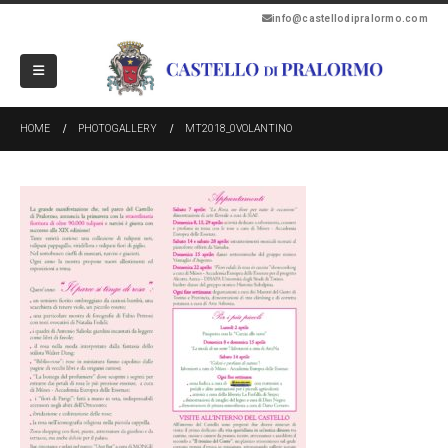
info@castellodipralormo.com
HOME
PHOTOGALLERY
MT2018_0VOLANTINO