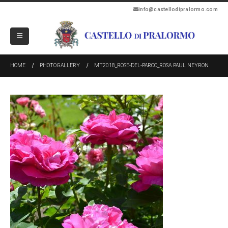
info@castellodipralormo.com
HOME
PHOTOGALLERY
MT2018_ROSE-DEL-PARCO_ROSA PAUL NEYRON