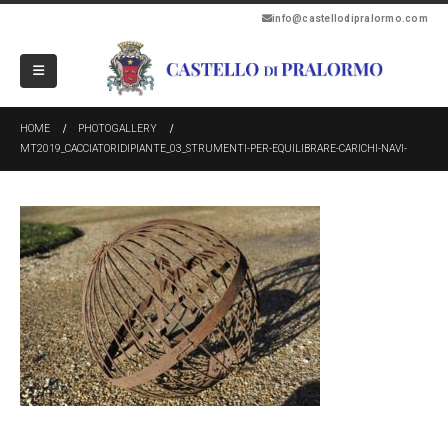
info@castellodipralormo.com
HOME
PHOTOGALLERY
MT2019_CACCIATORIDIPIANTE_03_STRUMENTI-PER-EQUILIBRARE-CARICHI-NAVI-