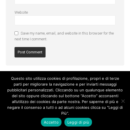
Website
Save my name, email, and website in this browser for the
next time I comment.
Questo sito utilizza cookies di profilazione, propri e di terze
parti per migliorare la navigazione e per inviarti messaggi
pubblicitari personalizzati. Cliccando su un qualunque elemento
del sito oppure cliccando sul bottone “Accetto” acconsenti
all’utilizzo dei cookies da parte nostra. Per saperne di più e
negare il consenso a tutti o ad alcuni cookies clicca su "Leggi di
Più".
Cookie Policy
-
Privacy Policy
Accetto
Leggi di più
© Copyright 2017. All Rights Reserved.