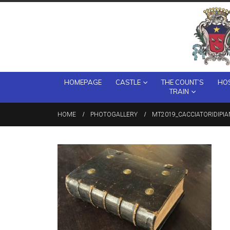
HOMEPAGE
CASTLE
THE COUNT’S
HOS
TRAIN
HOME
PHOTOGALLERY
MT2019_CACCIATORIDIPIANT