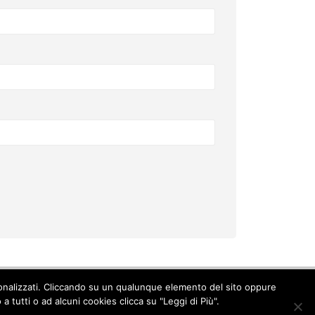
ersonalizzati. Cliccando su un qualunque elemento del sito oppure
Cookie Policy
-
Privacy Policy
 tutti o ad alcuni cookies clicca su "Leggi di Più".
© Copyright 2017. All Rights Reserved.