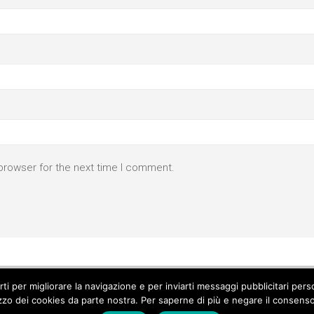
browser for the next time I comment.
parti per migliorare la navigazione e per inviarti messaggi pubblicitari p
izzo dei cookies da parte nostra. Per saperne di più e negare il consenso a