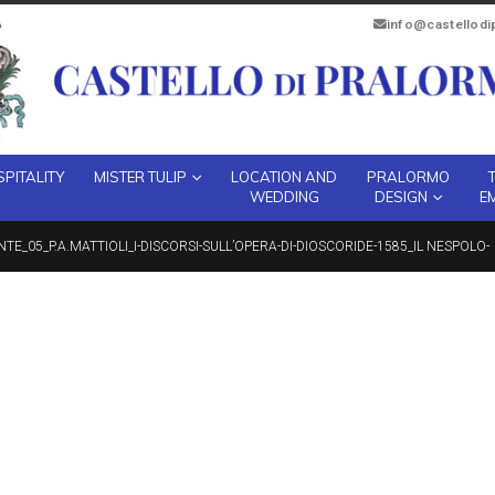
info@castellod
PITALITY
MISTER TULIP
LOCATION AND
PRALORMO
WEDDING
DESIGN
E
E_05_P.A.MATTIOLI_I-DISCORSI-SULL’OPERA-DI-DIOSCORIDE-1585_IL NESPOLO-