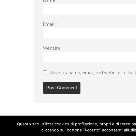
Name
*
Email
*
Website
Save my name, email, and website in this 
Questo sito utilizza cookies di profilazione, propri e di terze 
cliccando sul bottone “Accetto” acconsenti all’util