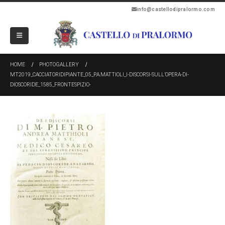
info@castellodipralormo.com
HOME
PHOTOGALLERY
MT2019_CACCIATORIDIPIANTE_05_P.A.MATTIOLI_I-DISCORSI-SULL’OPERA-DI-
DIOSCORIDE_1585_FRONTESPIZIO-