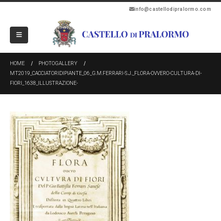
info@castellodipralormo.com
HOME
PHOTOGALLERY
MT2019_CACCIATORIDIPIANTE_06_G.M.FERRARI-S.J._FLORA-OVVERO-CULTURA-DI-
FIORI_1638_ILLUSTRAZIONE-