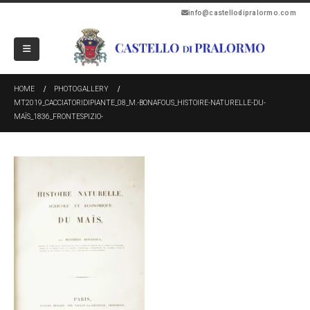
info@castellodipralormo.com
HOME
PHOTOGALLERY
MT2019_CACCIATORIDIPIANTE_08_M.-BONAFOUS_HISTOIRE-NATURELLE-DU-
MAÏS_1836_FRONTESPIZIO-