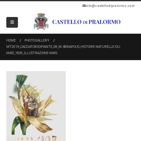
info@castellodipralormo.com
HOME
PHOTOGALLERY
MT2019_CACCIATORIDIPIANTE_08_M.-BONAFOUS_HISTOIRE-NATURELLE-DU-
MAÏS_1836_ILLUSTRAZIONE-MAIS-