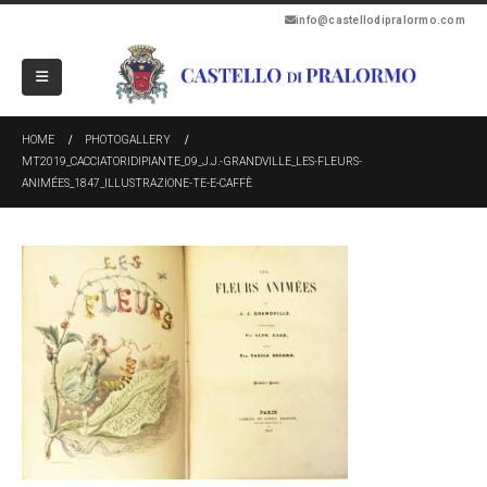
info@castellodipralormo.com
HOME
PHOTOGALLERY
MT2019_CACCIATORIDIPIANTE_09_J.J.-GRANDVILLE_LES-FLEURS-
ANIMÉES_1847_ILLUSTRAZIONE-TE-E-CAFFÈ