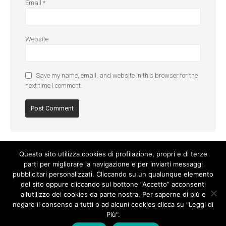
Email
*
Website
Save my name, email, and website in this browser for the
next time I comment.
Questo sito utilizza cookies di profilazione, propri e di terze
parti per migliorare la navigazione e per inviarti messaggi
pubblicitari personalizzati. Cliccando su un qualunque elemento
del sito oppure cliccando sul bottone “Accetto” acconsenti
all’utilizzo dei cookies da parte nostra. Per saperne di più e
negare il consenso a tutti o ad alcuni cookies clicca su "Leggi di
Più".
Cookie Policy
-
Privacy Policy