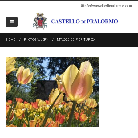
info@castellodipralormo.com
HOME
PHOTOGALLERY
MT2020_03_FIORITURE2-