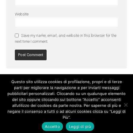
Website
Save my name, email, and website in this browser for the
next time I comment.
Questo sito utilizza cookies di profilazione, propri e di terze
parti per migliorare la navigazione e per inviarti messaggi
pubblicitari personalizzati. Cliccando su un qualunque elemento
del sito oppure cliccando sul bottone “Accetto” acconsenti
all’utilizzo dei cookies da parte nostra. Per saperne di più e
negare il consenso a tutti o ad alcuni cookies clicca su "Leggi di
Più".
Cookie Policy
-
Privacy Policy
Accetto
Leggi di più
© Copyright 2017. All Rights Reserved.