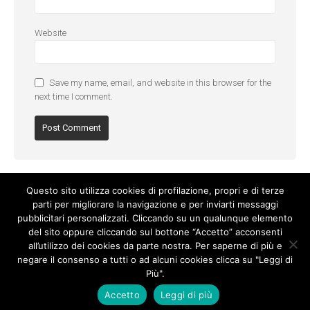
Website
Save my name, email, and website in this browser for the
next time I comment.
Questo sito utilizza cookies di profilazione, propri e di terze
parti per migliorare la navigazione e per inviarti messaggi
pubblicitari personalizzati. Cliccando su un qualunque elemento
del sito oppure cliccando sul bottone “Accetto” acconsenti
all’utilizzo dei cookies da parte nostra. Per saperne di più e
negare il consenso a tutti o ad alcuni cookies clicca su "Leggi di
Più".
Cookie Policy
-
Privacy Policy
Accetto
Leggi di più
© Copyright 2017. All Rights Reserved.