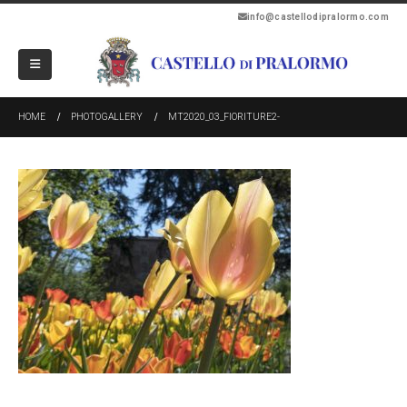
info@castellodipralormo.com
HOME
PHOTOGALLERY
MT2020_03_FIORITURE2-