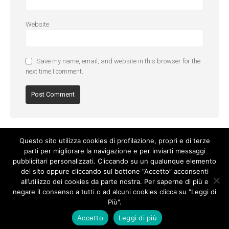
Website
Save my name, email, and website in this browser for the
next time I comment.
Questo sito utilizza cookies di profilazione, propri e di terze
parti per migliorare la navigazione e per inviarti messaggi
pubblicitari personalizzati. Cliccando su un qualunque elemento
del sito oppure cliccando sul bottone “Accetto” acconsenti
all’utilizzo dei cookies da parte nostra. Per saperne di più e
negare il consenso a tutti o ad alcuni cookies clicca su "Leggi di
Più".
Cookie Policy
-
Privacy Policy
Accetto
Leggi di più
© Copyright 2017. All Rights Reserved.