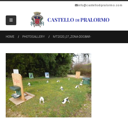
info@castellodipralormo.com
HOME
PHOTOGALLERY
MT2020_07_ZONA-DOGBAR-