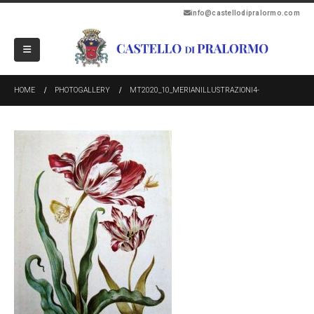
info@castellodipralormo.com
HOME
PHOTOGALLERY
MT2020_10_MERIANILLUSTRAZIONI4-