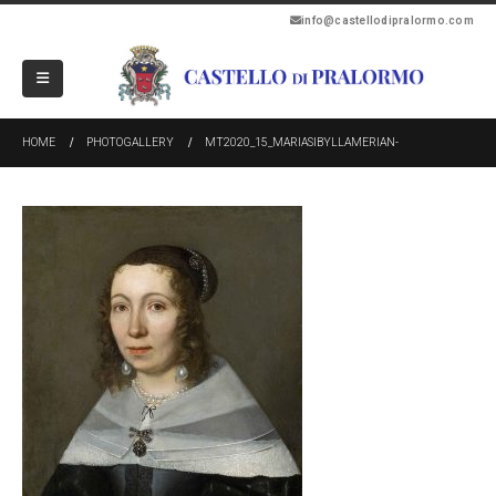
info@castellodipralormo.com
HOME
PHOTOGALLERY
MT2020_15_MARIASIBYLLAMERIAN-