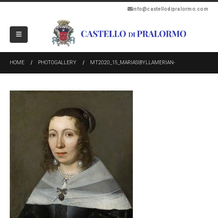
info@castellodipralormo.com
HOME
PHOTOGALLERY
MT2020_15_MARIASIBYLLAMERIAN-