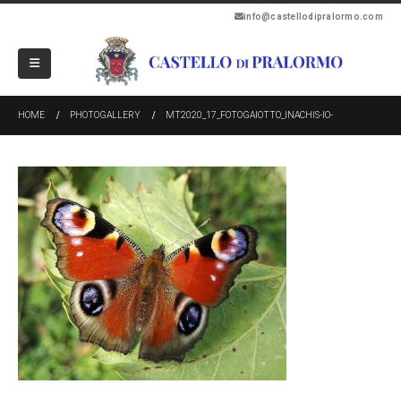
info@castellodipralormo.com
HOME
PHOTOGALLERY
MT2020_17_FOTOGAIOTTO_INACHIS-IO-