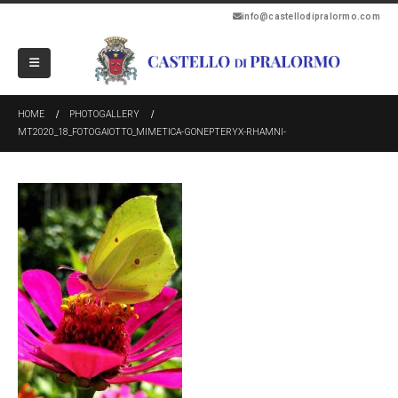
info@castellodipralormo.com
HOME
PHOTOGALLERY
MT2020_18_FOTOGAIOTTO_MIMETICA-GONEPTERYX-RHAMNI-