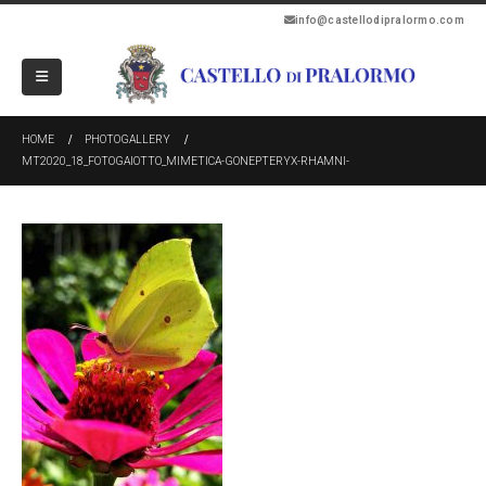
info@castellodipralormo.com
HOME
PHOTOGALLERY
MT2020_18_FOTOGAIOTTO_MIMETICA-GONEPTERYX-RHAMNI-