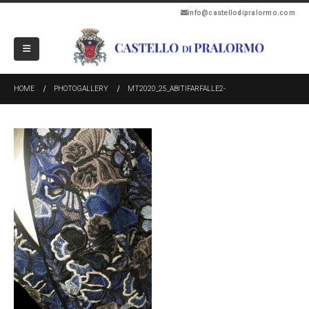
info@castellodipralormo.com
HOME
PHOTOGALLERY
MT2020_25_ABITIFARFALLE2-