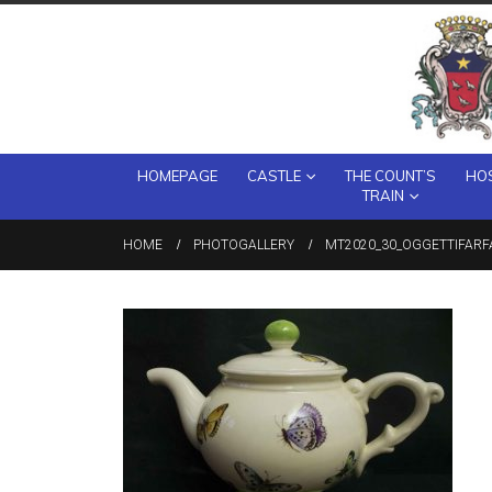
HOMEPAGE
CASTLE
THE COUNT’S
HOS
TRAIN
HOME
PHOTOGALLERY
MT2020_30_OGGETTIFARFA