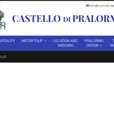
info@castellod
PITALITY
MISTER TULIP
LOCATION AND
PRALORMO
WEDDING
DESIGN
E
LLE-