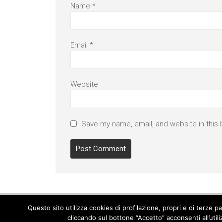
Name
*
Email
*
Website
Save my name, email, and website in this 
Questo sito utilizza cookies di profilazione, propri e di terze 
cliccando sul bottone “Accetto” acconsenti all’util