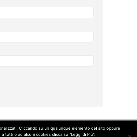
ersonalizzati. Cliccando su un qualunque elemento del sito oppure
Cookie Policy
-
Privacy Policy
 tutti o ad alcuni cookies clicca su "Leggi di Più".