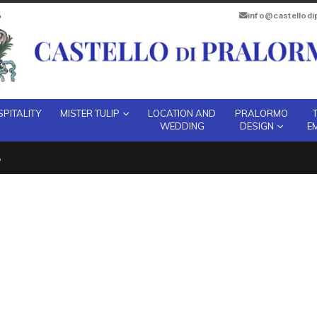
info@castellod
PITALITY
MISTER TULIP
LOCATION AND
PRALORMO
WEDDING
DESIGN
E
A