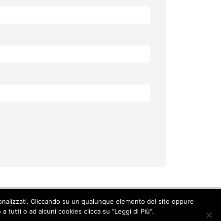
ersonalizzati. Cliccando su un qualunque elemento del sito oppure
Cookie Policy
-
Privacy Policy
 tutti o ad alcuni cookies clicca su "Leggi di Più".
© Copyright 2017. All Rights Reserved.