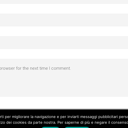
browser for the next time I comment.
parti per migliorare la navigazione e per inviarti messaggi pubblicitari p
izzo dei cookies da parte nostra. Per saperne di più e negare il consenso a