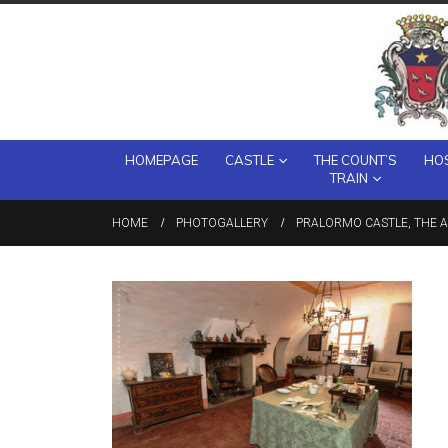
HOMEPAGE
CASTLE
THE COUNT’S
HOS
TRAIN
HOME
PHOTOGALLERY
PRALORMO CASTLE, THE A