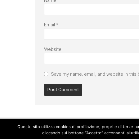
Name
*
Email
*
Website
Save my name, email, and website in this 
Questo sito utilizza cookies di profilazione, propri e di terze 
cliccando sul bottone “Accetto” acconsenti all’util