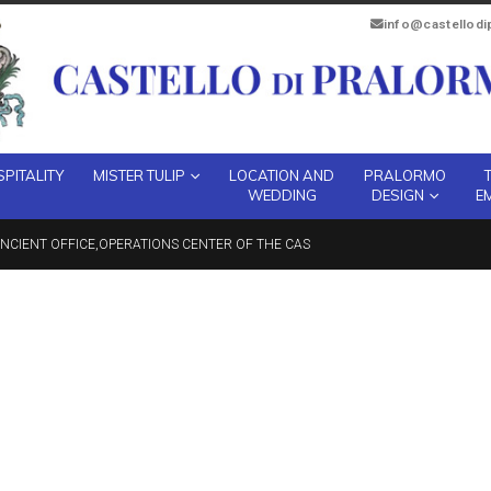
info@castellod
PITALITY
MISTER TULIP
LOCATION AND
PRALORMO
WEDDING
DESIGN
E
NCIENT OFFICE,OPERATIONS CENTER OF THE CAS