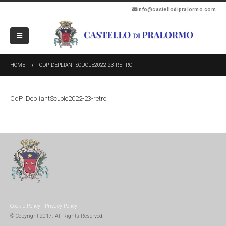
info@castellodipralormo.com
HOME
CDP_DEPLIANTSCUOLE2022-23-RETRO
CdP_DepliantScuole2022-23-retro
Cookie Policy
-
Privacy Policy
© Copyright 2017. All Rights Reserved.