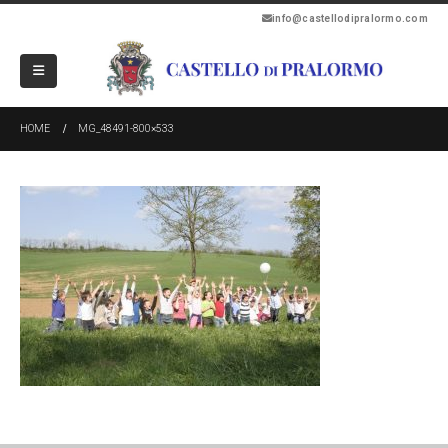
info@castellodipralormo.com
HOME
MG_48491-800×533