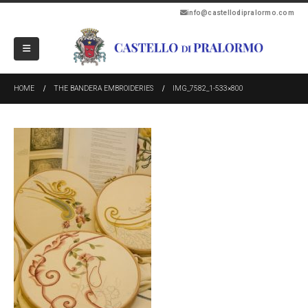
info@castellodipralormo.com
HOME
THE BANDERA EMBROIDERIES
IMG_7582_1-533×800