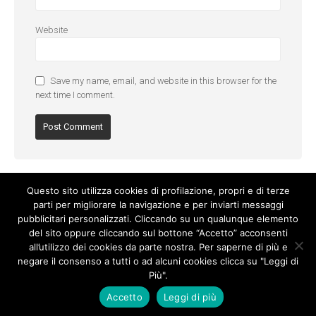
Website
Save my name, email, and website in this browser for the
next time I comment.
Questo sito utilizza cookies di profilazione, propri e di terze
parti per migliorare la navigazione e per inviarti messaggi
pubblicitari personalizzati. Cliccando su un qualunque elemento
del sito oppure cliccando sul bottone “Accetto” acconsenti
all’utilizzo dei cookies da parte nostra. Per saperne di più e
negare il consenso a tutti o ad alcuni cookies clicca su "Leggi di
Più".
Cookie Policy
-
Privacy Policy
Accetto
Leggi di più
© Copyright 2017. All Rights Reserved.