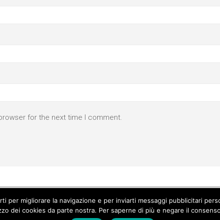
browser for the next time I comment.
parti per migliorare la navigazione e per inviarti messaggi pubblicitari p
izzo dei cookies da parte nostra. Per saperne di più e negare il consenso a