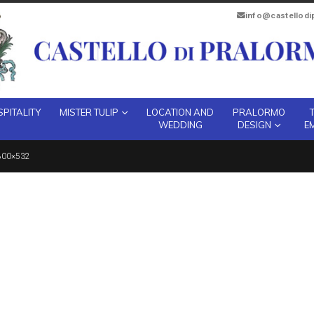
info@castellod
PITALITY
MISTER TULIP
LOCATION AND
PRALORMO
WEDDING
DESIGN
E
800×532