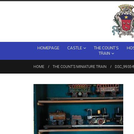
HOMEPAGE
CASTLE
THE COUNT’S
HOS
TRAIN
HOME
THE COUNT’S MINIATURE TRAIN
DSC_9935-