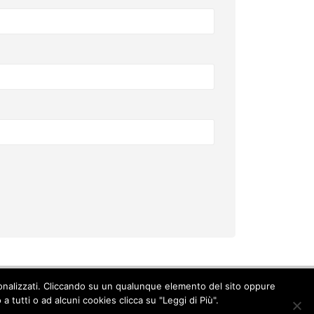
ersonalizzati. Cliccando su un qualunque elemento del sito oppure
Cookie Policy
-
Privacy Policy
 tutti o ad alcuni cookies clicca su "Leggi di Più".
© Copyright 2017. All Rights Reserved.