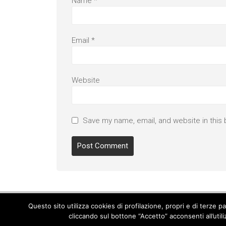
Name
*
Email
*
Website
Save my name, email, and website in this 
Questo sito utilizza cookies di profilazione, propri e di terze 
cliccando sul bottone “Accetto” acconsenti all’util