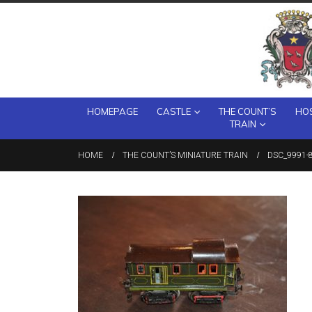
HOMEPAGE
CASTLE
THE COUNT’S
HOS
TRAIN
HOME
THE COUNT’S MINIATURE TRAIN
DSC_9991-