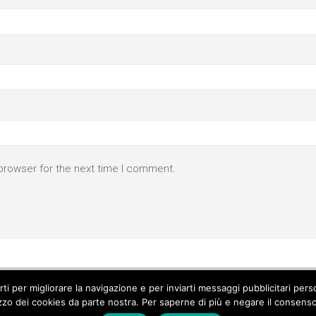
browser for the next time I comment.
parti per migliorare la navigazione e per inviarti messaggi pubblicitari p
izzo dei cookies da parte nostra. Per saperne di più e negare il consenso a