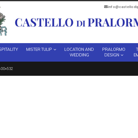
info@castellod
PITALITY
MISTER TULIP
LOCATION AND
PRALORMO
WEDDING
DESIGN
E
800×532