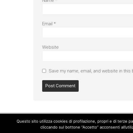
Name
*
Email
*
Website
Save my name, email, and website in this 
Questo sito utilizza cookies di profilazione, propri e di terze 
cliccando sul bottone “Accetto” acconsenti all’util