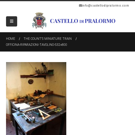
info@castellodipralormo.com
HOME
THE COUNT’S MINIATURE TRAIN
OFFICINA-RIPARAZIONI-TAVOLINO-532×800