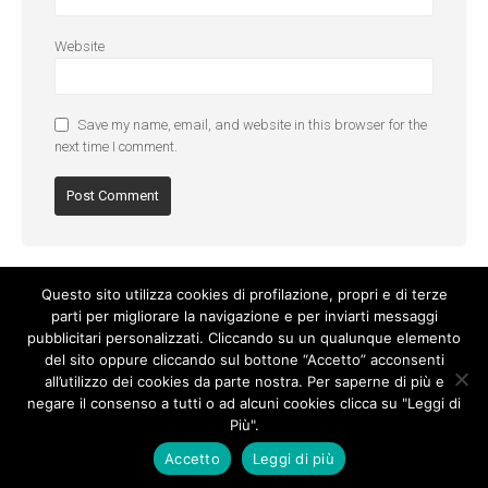
Website
Save my name, email, and website in this browser for the
next time I comment.
Questo sito utilizza cookies di profilazione, propri e di terze
parti per migliorare la navigazione e per inviarti messaggi
pubblicitari personalizzati. Cliccando su un qualunque elemento
del sito oppure cliccando sul bottone “Accetto” acconsenti
all’utilizzo dei cookies da parte nostra. Per saperne di più e
negare il consenso a tutti o ad alcuni cookies clicca su "Leggi di
Più".
Cookie Policy
-
Privacy Policy
Accetto
Leggi di più
© Copyright 2017. All Rights Reserved.