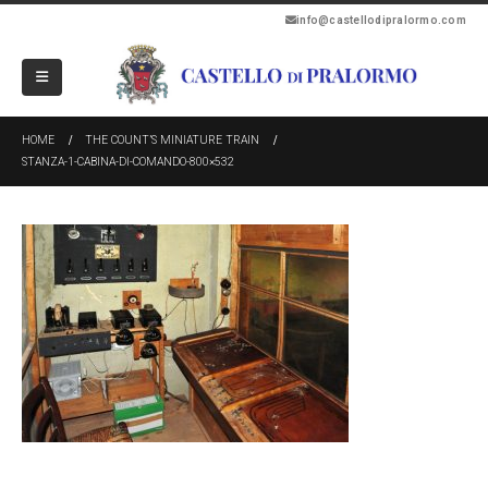
info@castellodipralormo.com
HOME
THE COUNT’S MINIATURE TRAIN
STANZA-1-CABINA-DI-COMANDO-800×532