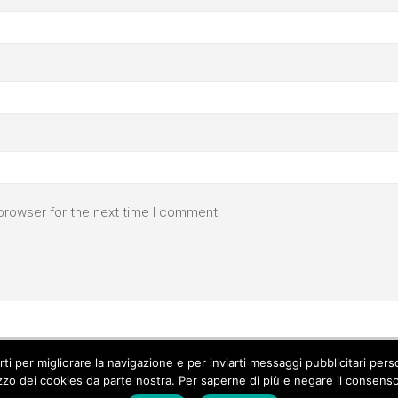
browser for the next time I comment.
parti per migliorare la navigazione e per inviarti messaggi pubblicitari p
izzo dei cookies da parte nostra. Per saperne di più e negare il consenso a