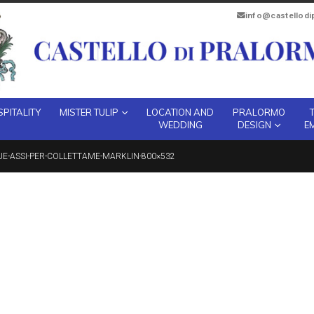
info@castellod
PITALITY
MISTER TULIP
LOCATION AND
PRALORMO
WEDDING
DESIGN
E
E-ASSI-PER-COLLETTAME-MARKLIN-800×532