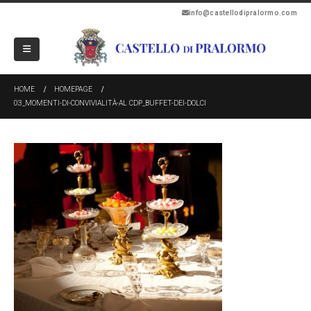
info@castellodipralormo.com
HOME
HOMEPAGE
03_MOMENTI-DI-CONVIVIALITÀ-AL CDP_BUFFET-DEI-DOLCI