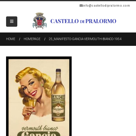
info@castellodipralormo.com
HOME
HOMEPAGE
25_MANIFESTO-GANCIA-VERMOUTH-BIANCO-1954